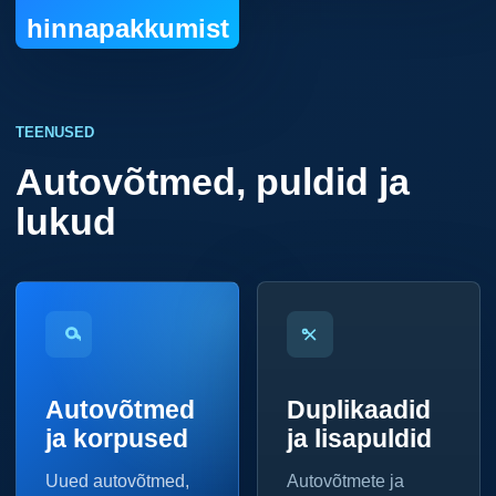
hinnapakkumist
TEENUSED
Autovõtmed, puldid ja
lukud
Autovõtmed
Duplikaadid
ja korpused
ja lisapuldid
Uued autovõtmed,
Autovõtmete ja