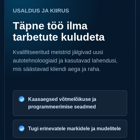
USALDUS JA KIIRUS
Täpne töö ilma
tarbetute kuludeta
Kvalifitseeritud meistrid jälgivad uusi
autotehnoloogiaid ja kasutavad lahendusi,
mis säästavad kliendi aega ja raha.
Kaasaegsed võtmelõikuse ja
programmeerimise seadmed
Tugi erinevatele markidele ja mudelitele