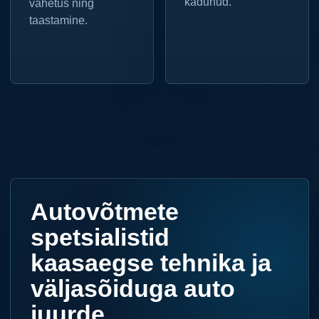
kadunud.
vahetus ning
taastamine.
Autovõtmete
spetsialistid
kaasaegse tehnika ja
väljasõiduga auto
juurde