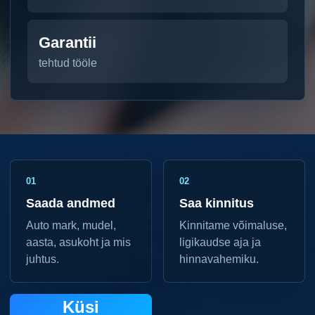
Garantii
tehtud tööle
01
02
Saada andmed
Saa kinnitus
Auto mark, mudel,
Kinnitame võimaluse,
aasta, asukoht ja mis
ligikaudse aja ja
juhtus.
hinnavahemiku.
Küsi