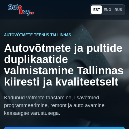
EST
ENG
RUS
AUTOVÕTMETE TEENUS TALLINNAS
Autovõtmete ja pultide
duplikaatide
valmistamine Tallinnas
kiiresti ja kvaliteetselt
Kadunud võtmete taastamine, lisavõtmed,
programmeerimine, remont ja auto avamine
kaasaegse varustusega.