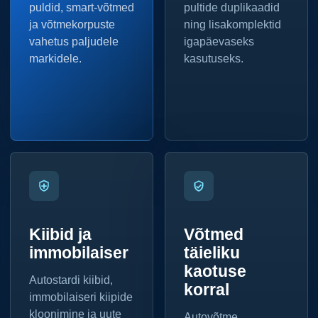
puldid, smart-võtmed
pultide duplikaadid
ja võtmekorpuste
ning lisakomplektid
vahetus paljudele
igapäevaseks
markidele.
kasutuseks.
Kiibid ja
Võtmed
immobilaiser
täieliku
kaotuse
Autostardi kiibid,
korral
immobilaiseri kiipide
kloonimine ja uute
Autovõtme