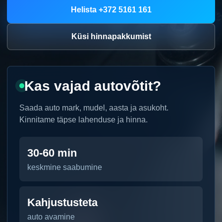
Helista +372 5161 161
Küsi hinnapakkumist
Kas vajad autovõtit?
Saada auto mark, mudel, aasta ja asukoht.
Kinnitame täpse lahenduse ja hinna.
30-60 min
keskmine saabumine
Kahjustusteta
auto avamine