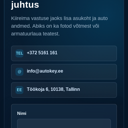
juhtus
Kiireima vastuse jaoks lisa asukoht ja auto
andmed. Abiks on ka fotod võtmest või
armatuurlaua teatest.
+372 5161 161
info@autokey.ee
Töökoja 6, 10138, Tallinn
Nimi