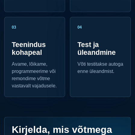
03
04
Teenindus
Test ja
kohapeal
üleandmine
Avame, lõikame,
Võti testitakse autoga
programmeerime või
enne üleandmist.
remondime võtme
vastavalt vajadusele.
Kirjelda, mis võtmega